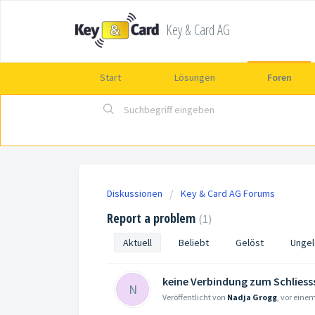
Key & Card AG
Start
Lösungen
Foren
Diskussionen
Key & Card AG Forums
Report a problem
1
Aktuell
Beliebt
Gelöst
Ungel
keine Verbindung zum Schlies
N
Veröffentlicht von
Nadja Grogg
,
vor eine